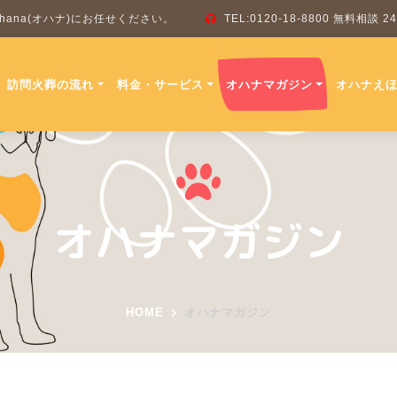
ana(オハナ)にお任せください。
TEL:0120-18-8800 無料相談
訪問火葬の流れ
料金・サービス
オハナマガジン
オハナえ
オハナマガジン
HOME
オハナマガジン