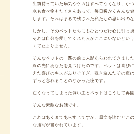
生前持っていた病気やケガはすべてなくなり、か
水も食べ物もたくさんあって、毎日暖かくみんな
します。それはまるで残された私たちの思い出の
しかし、そのペットたちにもひとつだけ心に引っ
それは自分を愛してくれた人がここにいないとい
くてたまりません。
そんなペットの一匹の前に人影あらわれてきまし
線の先にあなたを見つけたのです。ペットは喜び
えた喜びのキスがふりそそぎ、覗き込んだその瞳
ずっと忘れることのなかった瞳です。
亡くなってしまった飼い主とペットはこうして再
そんな素敵なお話です。
これはあくまであらすじですが、原文を読むとこの
な描写が書かれています。