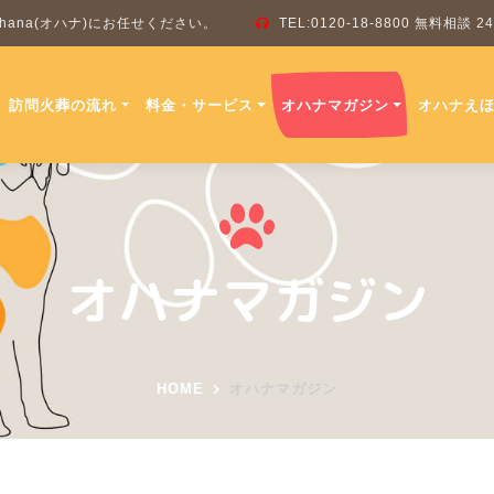
ana(オハナ)にお任せください。
TEL:0120-18-8800 無料相談
訪問火葬の流れ
料金・サービス
オハナマガジン
オハナえ
オハナマガジン
HOME
オハナマガジン