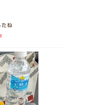
したね
部