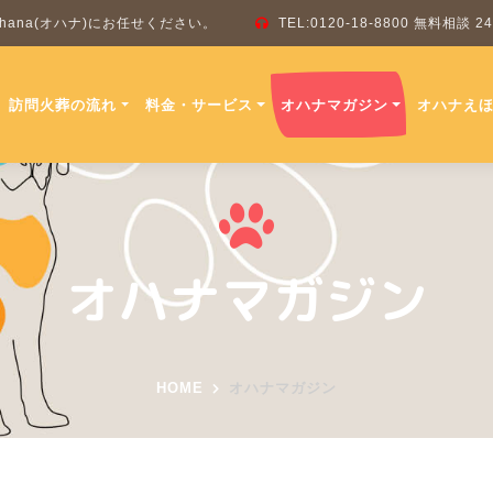
ana(オハナ)にお任せください。
TEL:0120-18-8800 無料相談
訪問火葬の流れ
料金・サービス
オハナマガジン
オハナえ
オハナマガジン
HOME
オハナマガジン