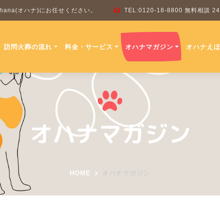
ana(オハナ)にお任せください。
TEL:0120-18-8800 無料相談
訪問火葬の流れ
料金・サービス
オハナマガジン
オハナえ
オハナマガジン
HOME
オハナマガジン